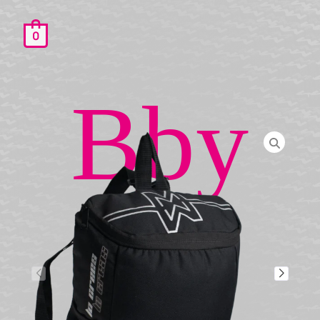
0
Un backpack de tamaño ideal para los más
pequeños.
Bby