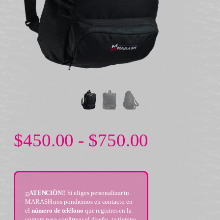
$
450.00
-
$
750.00
¡¡ATENCIÒN!!
Si eliges personalizar tu
MARASH nos pondremos en contacto en
el
número de teléfono
que registres en la
compra para confirmar el diseño, tu tiempo